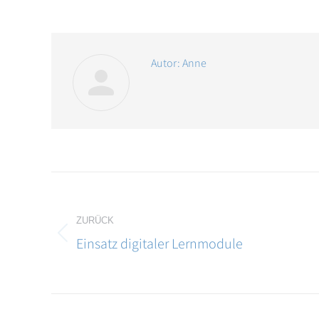
Autor:
Anne
Kommentarnavigation
ZURÜCK
Einsatz digitaler Lernmodule
Vorheriger
Beitrag: